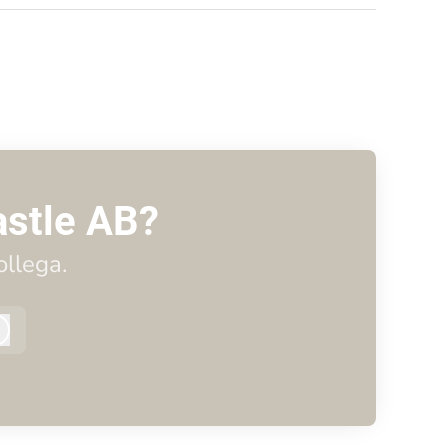
astle AB?
llega.
Log ind