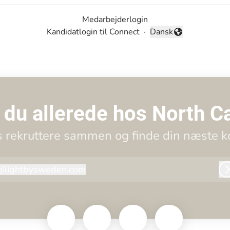
Medarbejderlogin
Kandidatlogin til Connect
·
Dansk
Skift sprog
 du allerede hos North C
s rekruttere sammen og finde din næste ko
@
lightbysweden.com
lightbysweden.com