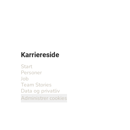
Karriereside
Start
Personer
Job
Team Stories
Data og privatliv
Administrer cookies