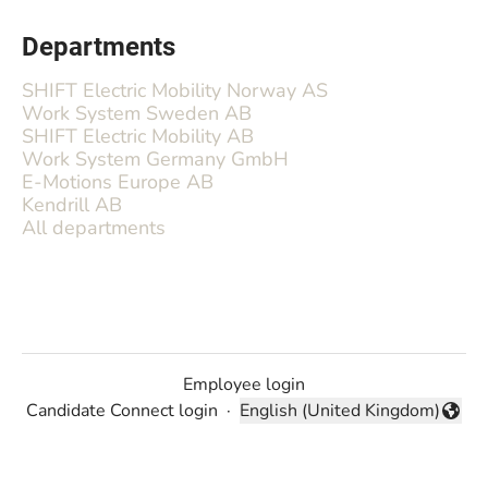
Departments
SHIFT Electric Mobility Norway AS
Work System Sweden AB
SHIFT Electric Mobility AB
Work System Germany GmbH
E-Motions Europe AB
Kendrill AB
All departments
Employee login
Candidate Connect login
·
English (United Kingdom)
Change language