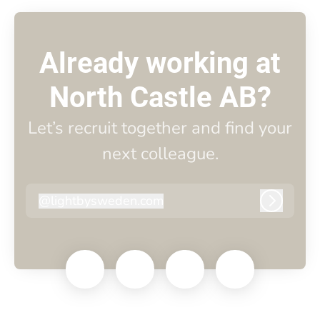
Already working at
North Castle AB?
Let’s recruit together and find your
next colleague.
@
lightbysweden.com
lightbysweden.com
Log in