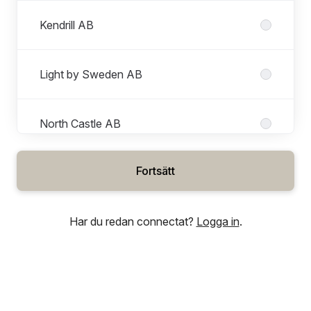
Kendrill AB
Light by Sweden AB
North Castle AB
Fortsätt
Praktik under studier
Har du redan connectat?
Logga in
.
SHIFT Electric Mobility AB
Roller i SHIFT Electric Mobility AB
Alla roller
Business Development Manager