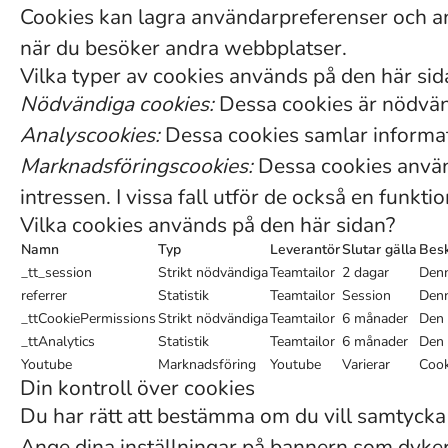
Cookies kan lagra användarpreferenser och anna
när du besöker andra webbplatser.
Vilka typer av cookies används på den här sid
Nödvändiga cookies:
Dessa cookies är nödvänd
Analyscookies:
Dessa cookies samlar informati
Marknadsföringscookies:
Dessa cookies använd
intressen. I vissa fall utför de också en funkt
Vilka cookies används på den här sidan?
Namn
Typ
Leverantör
Slutar gälla
Besk
_tt_session
Strikt nödvändiga
Teamtailor
2 dagar
Denn
referrer
Statistik
Teamtailor
Session
Denn
_ttCookiePermissions
Strikt nödvändiga
Teamtailor
6 månader
Den 
_ttAnalytics
Statistik
Teamtailor
6 månader
Den 
Youtube
Marknadsföring
Youtube
Varierar
Cook
Din kontroll över cookies
Du har rätt att bestämma om du vill samtycka
Ange dina inställningar på bannern som dyker