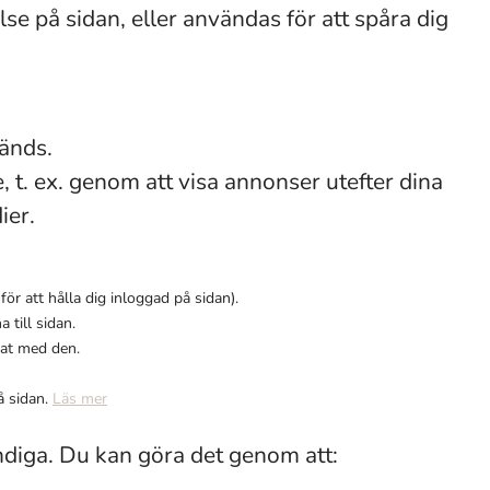
se på sidan, eller användas för att spåra dig
vänds.
t. ex. genom att visa annonser utefter dina
ier.
r att hålla dig inloggad på sidan).
 till sidan.
rat med den.
å sidan.
Läs mer
ndiga. Du kan göra det genom att: