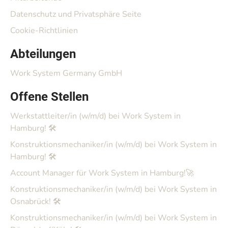
Datenschutz und Privatsphäre Seite
Cookie-Richtlinien
Abteilungen
Work System Germany GmbH
Offene Stellen
Werkstattleiter/in (w/m/d) bei Work System in
Hamburg! 🛠️
Konstruktionsmechaniker/in (w/m/d) bei Work System in
Hamburg! 🛠️
Account Manager für Work System in Hamburg!🚀
Konstruktionsmechaniker/in (w/m/d) bei Work System in
Osnabrück! 🛠️
Konstruktionsmechaniker/in (w/m/d) bei Work System in