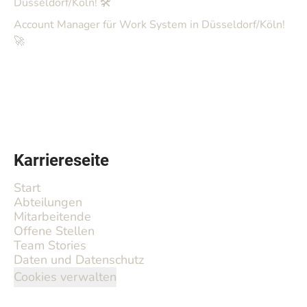
Düsseldorf/Köln! 🛠️
Account Manager für Work System in Düsseldorf/Köln!
🚀
Karriereseite
Start
Abteilungen
Mitarbeitende
Offene Stellen
Team Stories
Daten und Datenschutz
Cookies verwalten