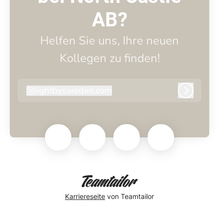
AB?
Helfen Sie uns, Ihre neuen
Kollegen zu finden!
@
lightbysweden.com
lightbysweden.com
Anmeld
Karriereseite
von Teamtailor