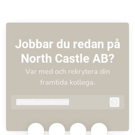
Jobbar du redan på
North Castle AB?
Var med och rekrytera din
framtida kollega.
@
lightbysweden.com
lightbysweden.com
Logga i