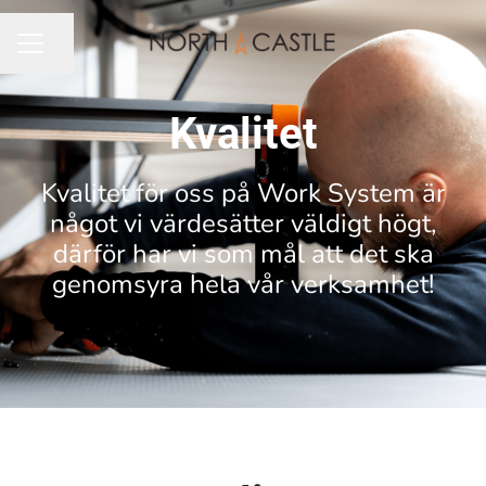
Dela sidan
KARRIÄRMENY
Kvalitet
Kvalitet för oss på Work System är
något vi värdesätter väldigt högt,
därför har vi som mål att det ska
genomsyra hela vår verksamhet!