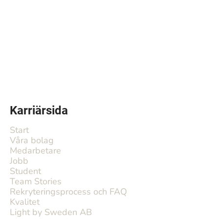
Karriärsida
Start
Våra bolag
Medarbetare
Jobb
Student
Team Stories
Rekryteringsprocess och FAQ
Kvalitet
Light by Sweden AB