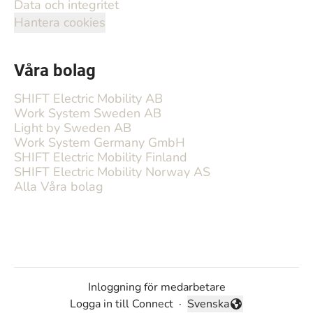
Data och integritet
Hantera cookies
Våra bolag
SHIFT Electric Mobility AB
Work System Sweden AB
Light by Sweden AB
Work System Germany GmbH
SHIFT Electric Mobility Finland
SHIFT Electric Mobility Norway AS
Alla Våra bolag
Inloggning för medarbetare
Logga in till Connect
·
Svenska
Byt språk