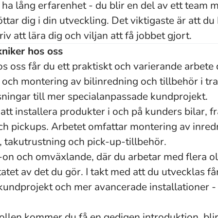
ha lång erfarenhet - du blir en del av ett team 
tar dig i din utveckling. Det viktigaste är att du 
riv att lära dig och viljan att få jobbet gjort.
kniker hos oss
 oss får du ett praktiskt och varierande arbete 
 och montering av bilinredning och tillbehör i tr
sningar till mer specialanpassade kundprojekt.
tt installera produkter i och på kunders bilar, f
ch pickups. Arbetet omfattar montering av inredn
 takutrustning och pick-up-tillbehör.
-on och omväxlande, där du arbetar med flera 
tatet av det du gör. I takt med att du utvecklas f
 kundprojekt och mer avancerade installationer -
 rollen kommer du få en gedigen introduktion, blir 