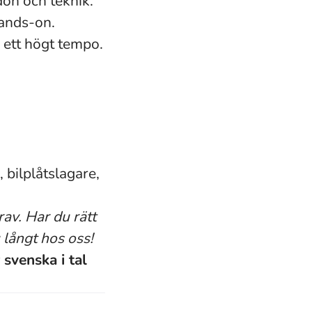
don och teknik.
hands-on.
h ett högt tempo.
 bilplåtslagare,
av. Har du rätt
u långt hos oss!
svenska i tal