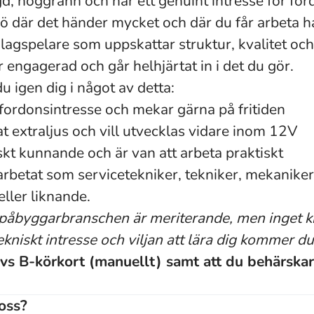
agd, noggrann och har
ett genuint intresse för for
ljö där det händer mycket och där du får arbeta 
 lagspelare som uppskattar struktur, kvalitet oc
r engagerad och går helhjärtat in i det du gör.
 igen dig i något av detta:
 fordonsintresse och mekar gärna på fritiden
at extraljus och vill utvecklas vidare inom 12V
skt kunnande och är van att arbeta praktiskt
arbetat som servicetekniker, tekniker, mekaniker,
ller liknande.
 påbyggarbranschen är meriterande, men inget kr
tekniskt intresse och viljan att lära dig kommer d
ävs B-körkort (manuellt) samt att du behärskar 
oss?