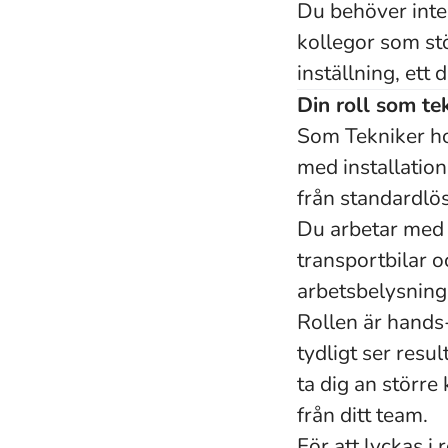
Du behöver inte 
kollegor som stöt
inställning, ett d
Din roll som te
Som Tekniker hos
med installation
från standardlö
Du arbetar med a
transportbilar o
arbetsbelysning,
Rollen är hands
tydligt ser resul
ta dig an större
från ditt team.
För att lyckas i