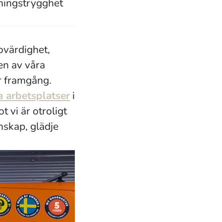
lningstrygghet
rovärdighet,
en av våra
r framgång.
a arbetsplatser
i
t vi är otroligt
nskap, glädje