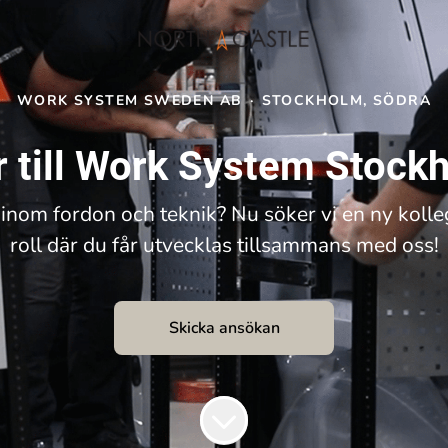
WORK SYSTEM SWEDEN AB
·
STOCKHOLM, SÖDRA
r till Work System Stock
as inom fordon och teknik? Nu söker vi en ny kolle
roll där du får utvecklas tillsammans med oss!
Skicka ansökan