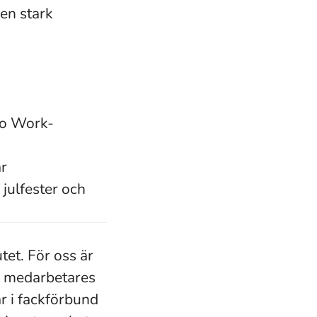
 en stark
to Work-
ar
 julfester och
et. För oss är
je medarbetares
r i fackförbund