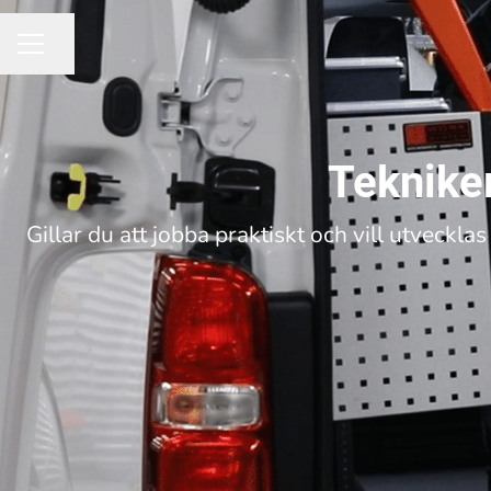
Dela sidan
KARRIÄRMENY
Teknike
Gillar du att jobba praktiskt och vill utveckl