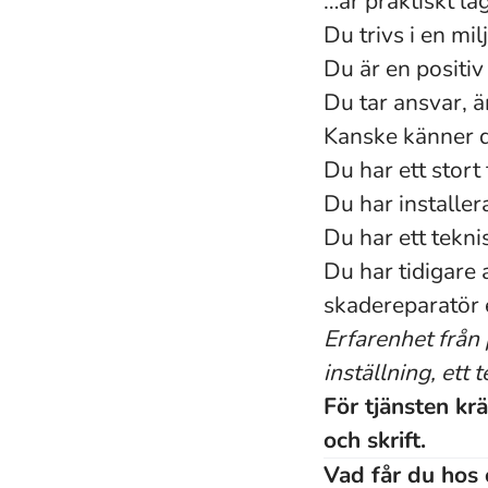
…är praktiskt l
Du trivs i en mi
Du är en positiv
Du tar ansvar, ä
Kanske känner du
Du har ett stort
Du har installer
Du har ett tekni
Du har tidigare 
skadereparatör e
Erfarenhet från
inställning, ett 
För tjänsten kr
och skrift.
Vad får du hos 