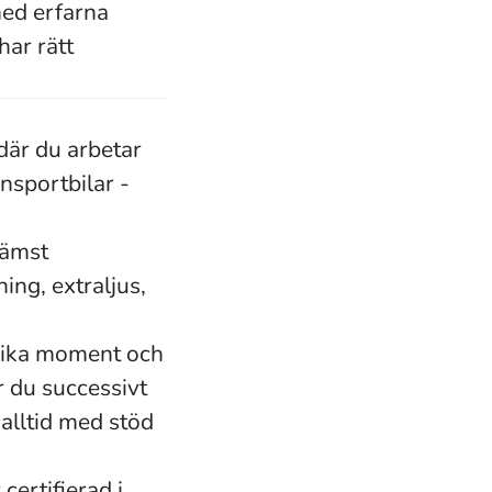
med erfarna
har rätt
där du arbetar
ansportbilar -
rämst
ing, extraljus,
olika moment och
år du successivt
 alltid med stöd
certifierad i