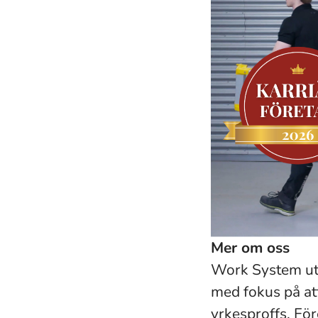
Mer om oss
Work System utve
med fokus på at
yrkesproffs.
För