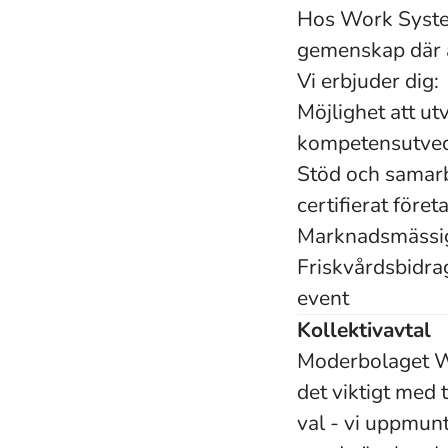
Hos Work System 
gemenskap där all
Vi erbjuder dig:
Möjlighet att u
kompetensutve
Stöd och samarb
certifierat föret
Marknadsmässig 
Friskvårdsbidrag
event
Kollektivavtal
Moderbolaget Wo
det viktigt med 
val - vi uppmun