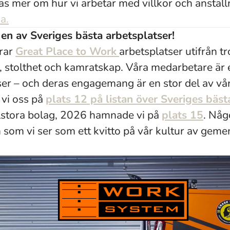
äs mer om hur vi arbetar med villkor och anstäl
a.
n av Sveriges bästa arbetsplatser!
rar
Great Place to Work
arbetsplatser utifrån t
a, stolthet och kamratskap. Våra medarbetare är 
rser – och deras engagemang är en stor del av vå
vi oss på
plats 12 på listan över Sveriges bäst
stora bolag, 2026 hamnade vi på
plats 15
. Någo
h som vi se
r som ett kvitto på vår kultur av geme