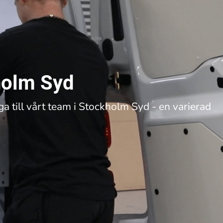
holm Syd
ga till vårt team i Stockholm Syd - en varierad