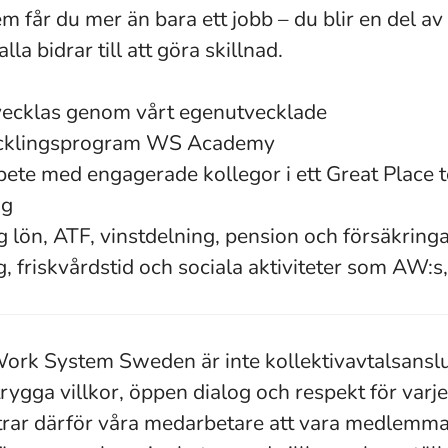
får du mer än bara ett jobb – du blir en del av
a bidrar till att göra skillnad.
tvecklas genom vårt egenutvecklade
cklingsprogram WS Academy
ete med engagerade kollegor i ett Great Place 
ag
lön, ATF, vinstdelning, pension och försäkring
, friskvårdstid och sociala aktiviteter som AW:s,
rk System Sweden är inte kollektivavtalsanslut
trygga villkor, öppen dialog och respekt för var
trar därför våra medarbetare att vara medlemma