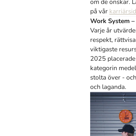
om de önskar. L
på vår
karriärsid
Work System – e
Varje år utvärde
respekt, rättvis
viktigaste resu
2025 placerade 
kategorin medel
stolta över - oc
och laganda.