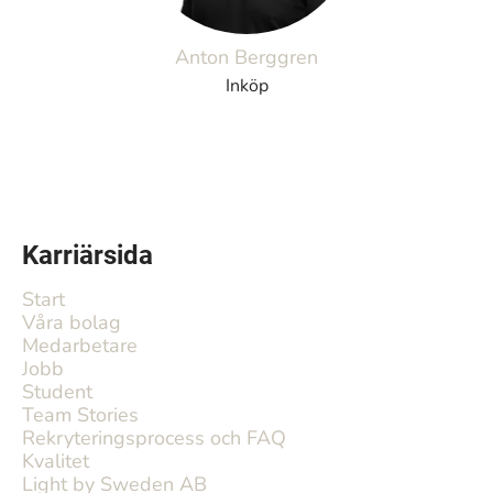
Anton Berggren
Inköp
Karriärsida
Start
Våra bolag
Medarbetare
Jobb
Student
Team Stories
Rekryteringsprocess och FAQ
Kvalitet
Light by Sweden AB