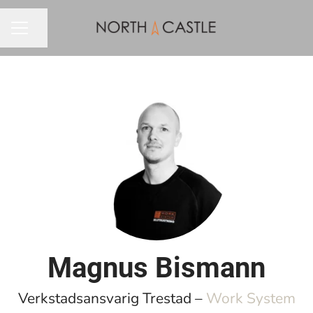
Dela sidan
KARRIÄRMENY
Magnus Bismann
Verkstadsansvarig Trestad –
Work System