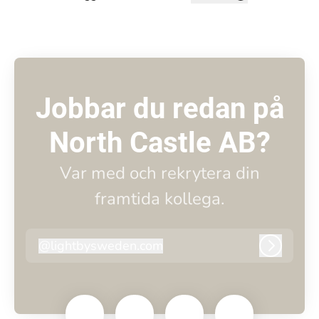
Byt språk
Jobbar du redan på
North Castle AB?
Var med och rekrytera din
framtida kollega.
@
lightbysweden.com
lightbysweden.com
Logga i