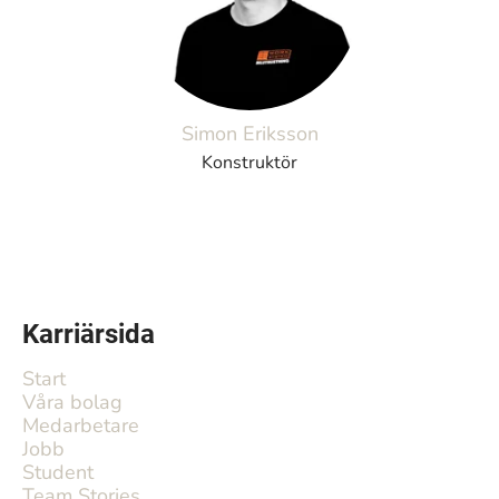
Simon Eriksson
Konstruktör
Karriärsida
Start
Våra bolag
Medarbetare
Jobb
Student
Team Stories