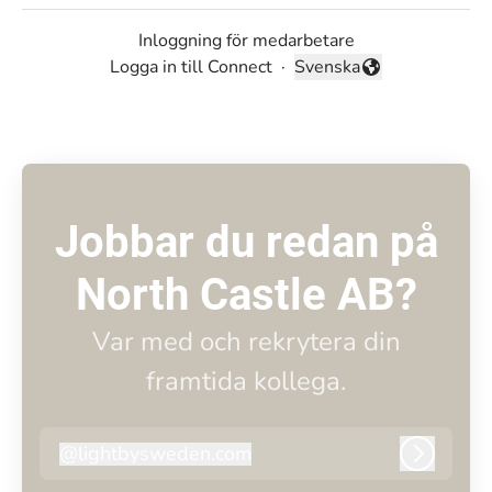
Inloggning för medarbetare
Logga in till Connect
·
Svenska
Byt språk
Jobbar du redan på
North Castle AB?
Var med och rekrytera din
framtida kollega.
@
lightbysweden.com
lightbysweden.com
Logga i