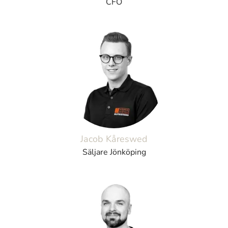
CFO
Jacob Kåreswed
Säljare Jönköping