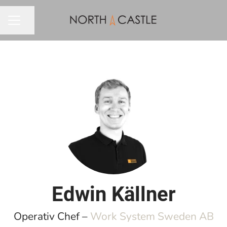
Dela sidan
KARRIÄRMENY
Edwin Källner
Operativ Chef –
Work System Sweden AB