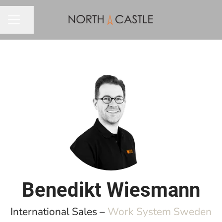
Dela sidan
KARRIÄRMENY
Benedikt Wiesmann
International Sales –
Work System Sweden