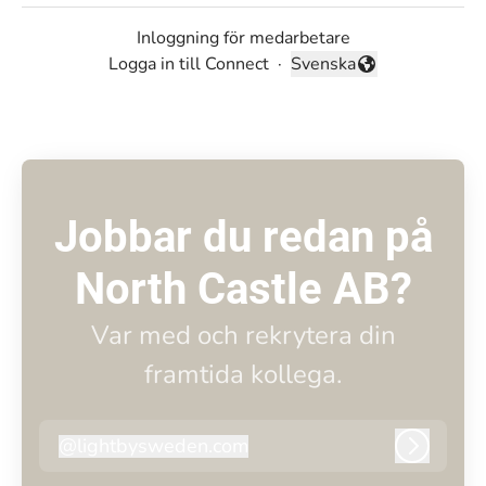
Inloggning för medarbetare
Logga in till Connect
·
Svenska
Byt språk
Jobbar du redan på
North Castle AB?
Var med och rekrytera din
framtida kollega.
@
lightbysweden.com
lightbysweden.com
Logga i