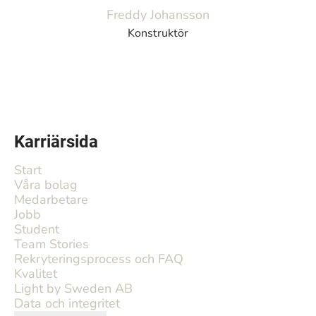
Freddy Johansson
Konstruktör
Karriärsida
Start
Våra bolag
Medarbetare
Jobb
Student
Team Stories
Rekryteringsprocess och FAQ
Kvalitet
Light by Sweden AB
Data och integritet