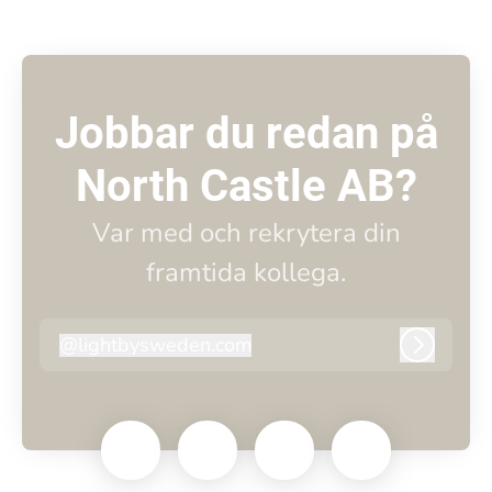
Jobbar du redan på
North Castle AB?
Var med och rekrytera din
framtida kollega.
@
lightbysweden.com
lightbysweden.com
Logga i