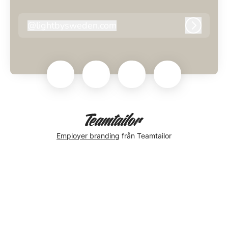
@
lightbysweden.com
lightbysweden.com
Logga i
Employer branding
från Teamtailor