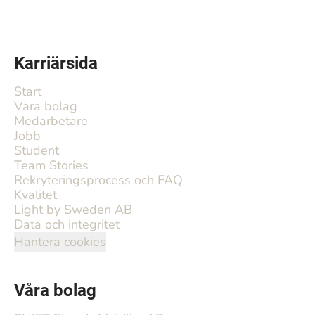
Karriärsida
Start
Våra bolag
Medarbetare
Jobb
Student
Team Stories
Rekryteringsprocess och FAQ
Kvalitet
Light by Sweden AB
Data och integritet
Hantera cookies
Våra bolag