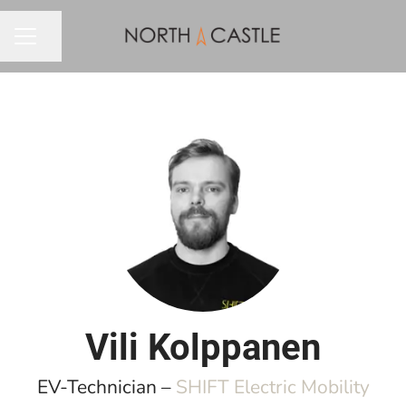
Dela sidan
KARRIÄRMENY
Vili Kolppanen
EV-Technician –
SHIFT Electric Mobility