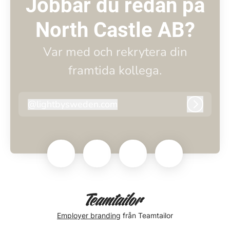
Jobbar du redan på
North Castle AB?
Var med och rekrytera din
framtida kollega.
@
lightbysweden.com
lightbysweden.com
Logga i
Employer branding
från Teamtailor