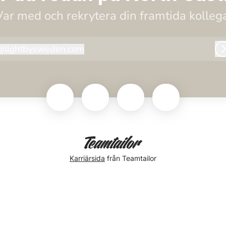
Var med och rekrytera din framtida kollega
@
lightbysweden.com
lightbysweden.com
Karriärsida
från Teamtailor