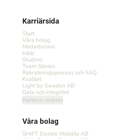
Karriärsida
Start
Våra bolag
Medarbetare
Jobb
Student
Team Stories
Rekryteringsprocess och FAQ
Kvalitet
Light by Sweden AB
Data och integritet
Hantera cookies
Våra bolag
SHIFT Electric Mobility AB