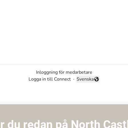
Inloggning för medarbetare
Logga in till Connect
·
Svenska
Byt språk
r du redan på North Cast